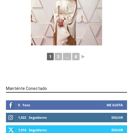
1
2
...
8
►
Manténte Conectado
0
Fans
ME GUSTA
1,022
Seguidores
SEGUIR
1,914
Seguidores
SEGUIR