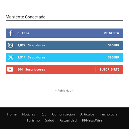
Manténte Conectado
0
Fans
ME GUSTA
1,022
Seguidores
SEGUIR
1,914
Seguidores
SEGUIR
504
Suscriptores
SUSCRIBIRTE
- Publicidad -
Home
Noticias
RSE
Comunicación
Artículos
Tecnología
Turismo
Salud
Actualidad
PRNewsWire