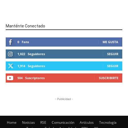
Manténte Conectado
0
Fans
ME GUSTA
1,022
Seguidores
SEGUIR
1,914
Seguidores
SEGUIR
504
Suscriptores
SUSCRIBIRTE
- Publicidad -
Home
Noticias
RSE
Comunicación
Artículos
Tecnología