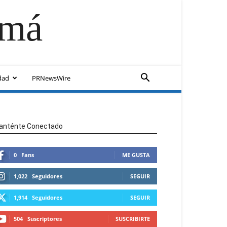
amá
dad
PRNewsWire
anténte Conectado
0
Fans
ME GUSTA
1,022
Seguidores
SEGUIR
1,914
Seguidores
SEGUIR
504
Suscriptores
SUSCRIBIRTE