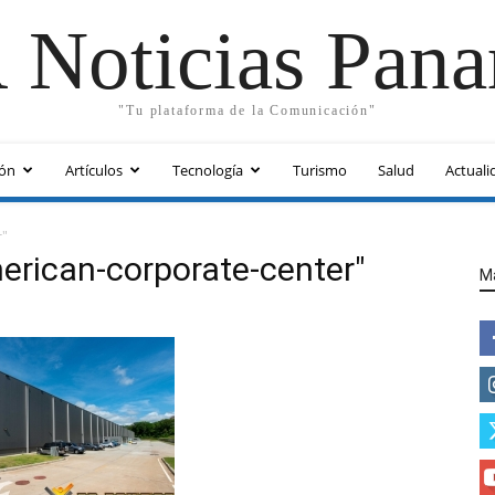
 Noticias Pan
"Tu plataforma de la Comunicación"
ón
Artículos
Tecnología
Turismo
Salud
Actuali
r"
rican-corporate-center"
M