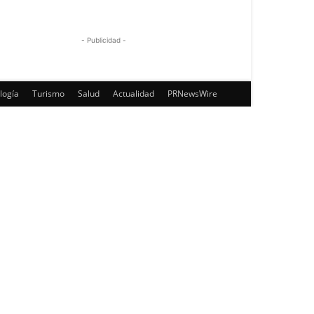
- Publicidad -
logía
Turismo
Salud
Actualidad
PRNewsWire