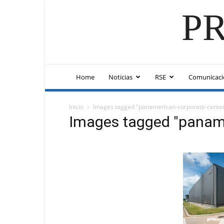
PR
Home
Noticias
RSE
Comunicaci
Inicio
Images tagged "panamerican-corporate-cente
Images tagged "paname