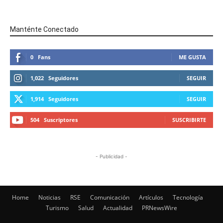
Manténte Conectado
0
Fans
ME GUSTA
1,022
Seguidores
SEGUIR
1,914
Seguidores
SEGUIR
504
Suscriptores
SUSCRIBIRTE
- Publicidad -
Home
Noticias
RSE
Comunicación
Artículos
Tecnología
Turismo
Salud
Actualidad
PRNewsWire