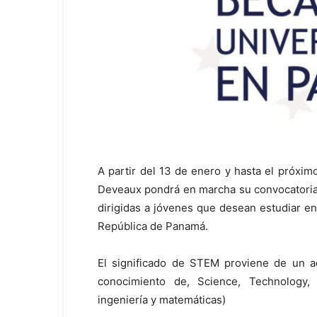
A partir del
1
3
de
enero y hasta
el próxim
Deveaux
pon
drá
en marcha
su
convocatori
dir
igida
s
a jóvenes que desean estudiar en
República de Panamá.
El significado de STEM proviene de un 
conocimiento
de
, Science, Technology, 
ingeniería y matemáticas)