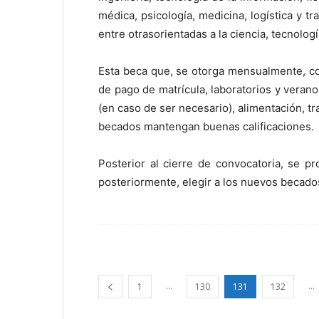
médica, psicología, medicina, logística y t
entre otras
orientadas a la ciencia, tecnologí
Esta beca que
,
se otorga mensualmente, con
de pago de matrícula, laboratorios y veran
(en caso de ser necesario), alimentación, t
becados mantengan buenas calificaciones.
Posterior al cierre de convocatoria
, se p
posteriormente,
elegir
a los nuevos becado
...
...
1
130
131
132