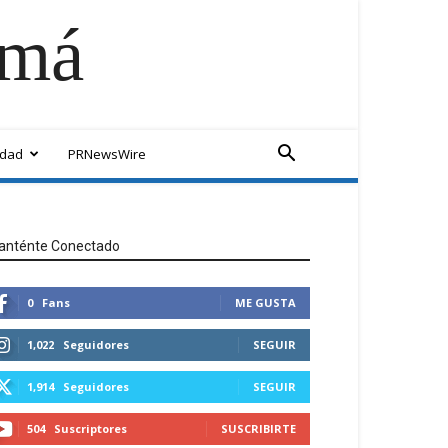
amá
idad
PRNewsWire
anténte Conectado
0
Fans
ME GUSTA
1,022
Seguidores
SEGUIR
1,914
Seguidores
SEGUIR
504
Suscriptores
SUSCRIBIRTE