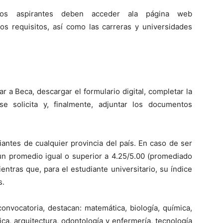
os
aspirantes deben
acceder
a
la página web
 los requisitos, así como las carreras y universidades
car a Beca,
descargar el formulario digital, completar
la
e solicita
y
, finalmente,
adjuntar los documentos
antes de cualquier provincia del país. En caso de ser
un promedio igual o superior a 4.25/5.00 (promediado
entras que, para el estudiante universitario
, su índice
s.
convocatoria, destacan: matemática, biología, química,
sica, arquitectura, odontología y enfermería, tecnología