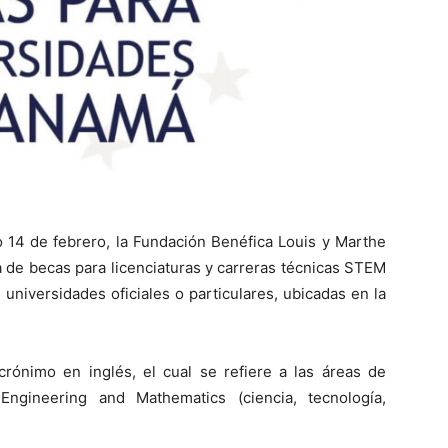
o
1
4
de febrero,
la Fundación
B
enéfica Louis y Marthe
a de becas
para
licenciaturas y carreras técnicas STEM
 universidades
oficiales o particulare
s
, ubicadas en
la
acrónimo
en inglés
, el cual se refiere a las áreas de
Engineering and Mathematics (ciencia, tecnología,