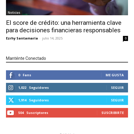
Noticias
El score de crédito: una herramienta clave
para decisiones financieras responsables
Ezrhy Santamaría
-
julio 14, 2025
0
Manténte Conectado
0
Fans
ME GUSTA
1,022
Seguidores
SEGUIR
1,914
Seguidores
SEGUIR
504
Suscriptores
SUSCRIBIRTE