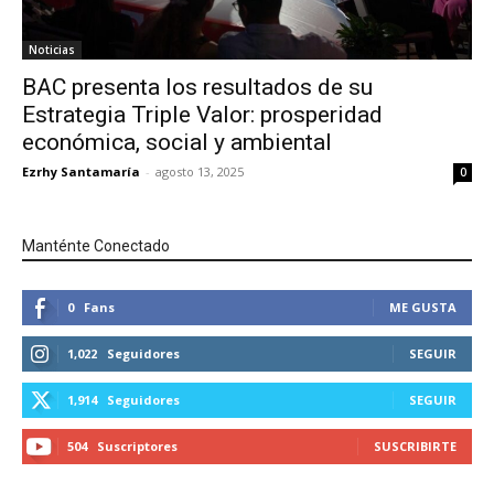
Noticias
BAC presenta los resultados de su
Estrategia Triple Valor: prosperidad
económica, social y ambiental
Ezrhy Santamaría
-
agosto 13, 2025
0
Manténte Conectado
0
Fans
ME GUSTA
1,022
Seguidores
SEGUIR
1,914
Seguidores
SEGUIR
504
Suscriptores
SUSCRIBIRTE