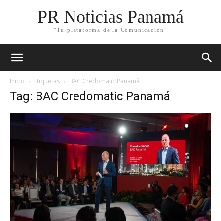
PR Noticias Panamá
"Tu plataforma de la Comunicación"
Inicio
Etiquetas
BAC Credomatic Panamá
Tag: BAC Credomatic Panamá