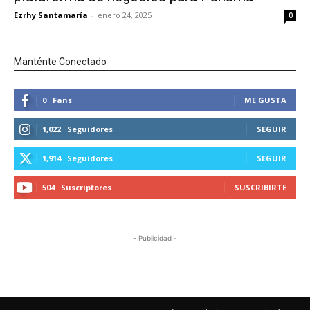
Ezrhy Santamaría
-
enero 24, 2025
0
Manténte Conectado
0
Fans
ME GUSTA
1,022
Seguidores
SEGUIR
1,914
Seguidores
SEGUIR
504
Suscriptores
SUSCRIBIRTE
- Publicidad -