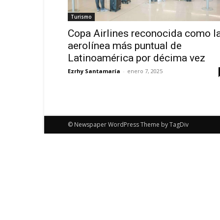
Turismo
Copa Airlines reconocida como l
aerolínea más puntual de
Latinoamérica por décima vez
Ezrhy Santamaría
-
enero 7, 2025
© Newspaper WordPress Theme by TagDiv