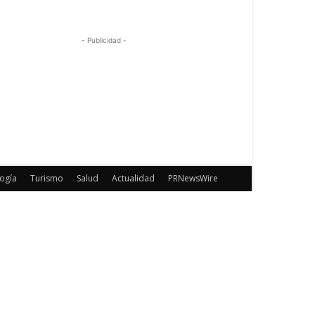
- Publicidad -
ogía
Turismo
Salud
Actualidad
PRNewsWire