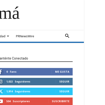
amá
idad
PRNewsWire
anténte Conectado
0
Fans
ME GUSTA
1,022
Seguidores
SEGUIR
1,914
Seguidores
SEGUIR
504
Suscriptores
SUSCRIBIRTE