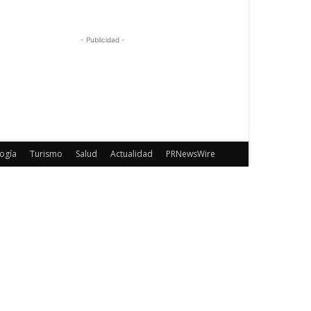
- Publicidad -
ogía
Turismo
Salud
Actualidad
PRNewsWire