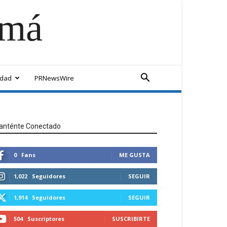
amá
idad
PRNewsWire
anténte Conectado
0
Fans
ME GUSTA
1,022
Seguidores
SEGUIR
1,914
Seguidores
SEGUIR
504
Suscriptores
SUSCRIBIRTE