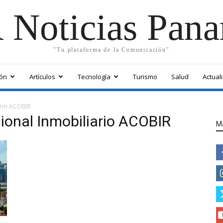
 Noticias Pan
"Tu plataforma de la Comunicación"
ón
Artículos
Tecnología
Turismo
Salud
Actual
ario ACOBIR
ional Inmobiliario ACOBIR
M