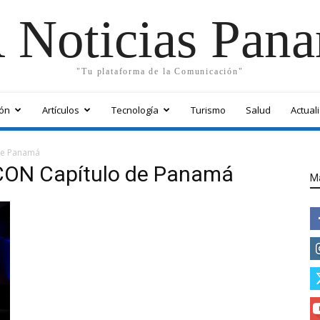
 Noticias Pan
"Tu plataforma de la Comunicación"
ón
Artículos
Tecnología
Turismo
Salud
Actual
de Panamá
CON Capítulo de Panamá
M