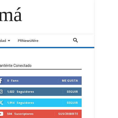
amá
idad
PRNewsWire
anténte Conectado
0
Fans
ME GUSTA
1,022
Seguidores
SEGUIR
1,914
Seguidores
SEGUIR
504
Suscriptores
SUSCRIBIRTE