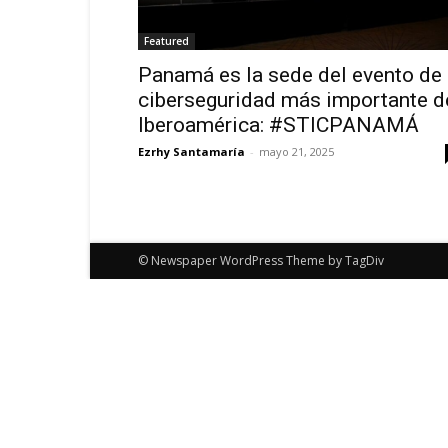
Featured
Panamá es la sede del evento de
ciberseguridad más importante d
Iberoamérica: #STICPANAMÁ
Ezrhy Santamaría
-
mayo 21, 2025
© Newspaper WordPress Theme by TagDiv