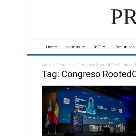
PR
Home
Noticias
RSE
Comunicaci
Inicio
Etiquetas
Congreso RootedCON Capítulo 
Tag: Congreso Rooted