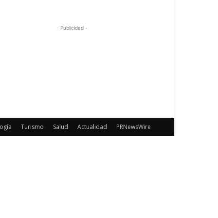
- Publicidad -
ogía
Turismo
Salud
Actualidad
PRNewsWire