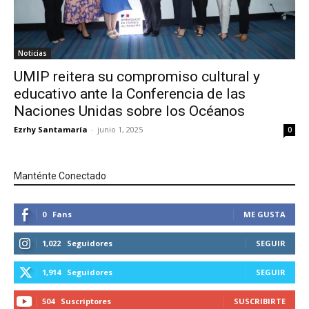
Noticias
UMIP reitera su compromiso cultural y
educativo ante la Conferencia de las
Naciones Unidas sobre los Océanos
Ezrhy Santamaría
-
junio 1, 2025
0
Manténte Conectado
0
Fans
ME GUSTA
1,022
Seguidores
SEGUIR
1,914
Seguidores
SEGUIR
504
Suscriptores
SUSCRIBIRTE