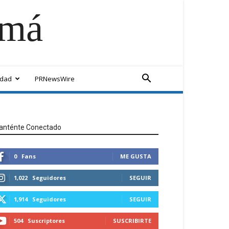
amá
idad
PRNewsWire
anténte Conectado
0
Fans
ME GUSTA
1,022
Seguidores
SEGUIR
1,914
Seguidores
SEGUIR
504
Suscriptores
SUSCRIBIRTE