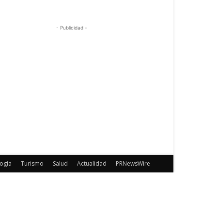
- Publicidad -
ogía
Turismo
Salud
Actualidad
PRNewsWire