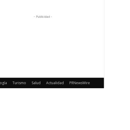
- Publicidad -
ogía
Turismo
Salud
Actualidad
PRNewsWire