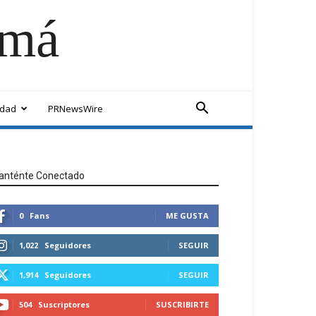
amá
idad
PRNewsWire
anténte Conectado
0
Fans
ME GUSTA
1,022
Seguidores
SEGUIR
1,914
Seguidores
SEGUIR
504
Suscriptores
SUSCRIBIRTE