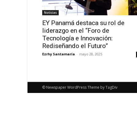
Noticias
EY Panamá destaca su rol de
liderazgo en el “Foro de
Tecnología e Innovación:
Rediseñando el Futuro”
Ezrhy Santamaría
-
mayo 28, 2025
© Newspaper WordPress Theme by TagDiv