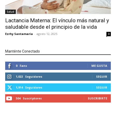
Salud
Lactancia Materna: El vínculo más natural y
saludable desde el principio de la vida
Ezrhy Santamaría
-
agosto 12, 2025
0
Manténte Conectado
0
Fans
ME GUSTA
1,022
Seguidores
SEGUIR
1,914
Seguidores
SEGUIR
504
Suscriptores
SUSCRIBIRTE