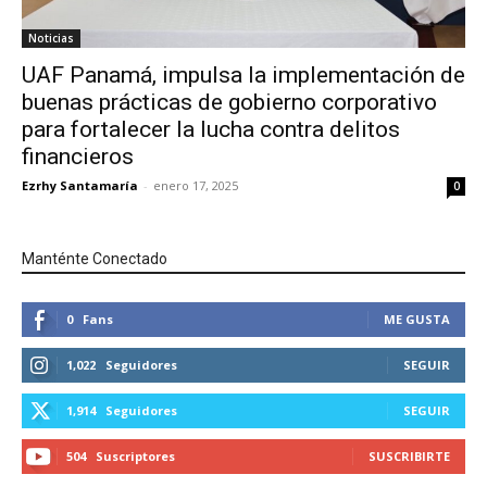
Noticias
UAF Panamá, impulsa la implementación de
buenas prácticas de gobierno corporativo
para fortalecer la lucha contra delitos
financieros
Ezrhy Santamaría
-
enero 17, 2025
0
Manténte Conectado
0
Fans
ME GUSTA
1,022
Seguidores
SEGUIR
1,914
Seguidores
SEGUIR
504
Suscriptores
SUSCRIBIRTE