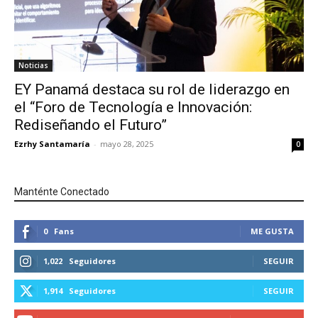
Noticias
EY Panamá destaca su rol de liderazgo en
el “Foro de Tecnología e Innovación:
Rediseñando el Futuro”
Ezrhy Santamaría
-
mayo 28, 2025
0
Manténte Conectado
0
Fans
ME GUSTA
1,022
Seguidores
SEGUIR
1,914
Seguidores
SEGUIR