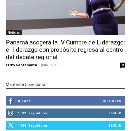
Noticias
Panamá acogerá la IV Cumbre de Liderazgo:
el liderazgo con propósito regresa al centro
del debate regional
Ezrhy Santamaría
-
julio 14, 2025
0
Manténte Conectado
0
Fans
ME GUSTA
1,022
Seguidores
SEGUIR
1,914
Seguidores
SEGUIR