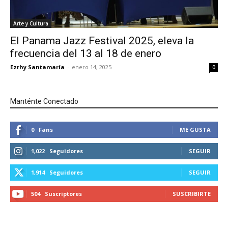
Arte y Cultura
El Panama Jazz Festival 2025, eleva la
frecuencia del 13 al 18 de enero
Ezrhy Santamaría
-
enero 14, 2025
0
Manténte Conectado
0
Fans
ME GUSTA
1,022
Seguidores
SEGUIR
1,914
Seguidores
SEGUIR
504
Suscriptores
SUSCRIBIRTE