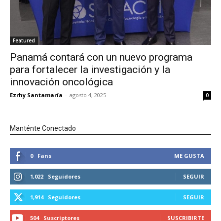
Featured
Panamá contará con un nuevo programa
para fortalecer la investigación y la
innovación oncológica
Ezrhy Santamaría
-
agosto 4, 2025
0
Manténte Conectado
0
Fans
ME GUSTA
1,022
Seguidores
SEGUIR
1,914
Seguidores
SEGUIR
504
Suscriptores
SUSCRIBIRTE