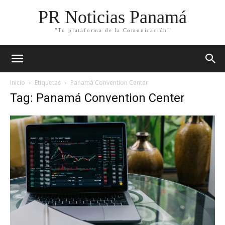
PR Noticias Panamá
"Tu plataforma de la Comunicación"
Inicio
Etiquetas
Panamá Convention Center
Tag: Panamá Convention Center