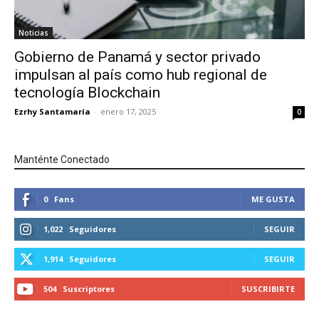
Noticias
Gobierno de Panamá y sector privado
impulsan al país como hub regional de
tecnología Blockchain
Ezrhy Santamaría
-
enero 17, 2025
0
Manténte Conectado
0
Fans
ME GUSTA
1,022
Seguidores
SEGUIR
1,914
Seguidores
SEGUIR
504
Suscriptores
SUSCRIBIRTE