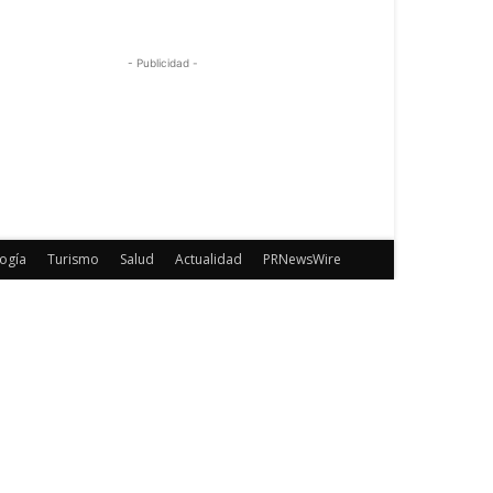
- Publicidad -
ogía
Turismo
Salud
Actualidad
PRNewsWire