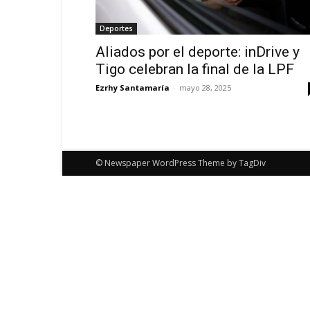
Deportes
Aliados por el deporte: inDrive y
Tigo celebran la final de la LPF
Ezrhy Santamaría
-
mayo 28, 2025
© Newspaper WordPress Theme by TagDiv