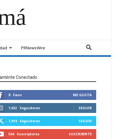
amá
idad
PRNewsWire
anténte Conectado
0
Fans
ME GUSTA
1,022
Seguidores
SEGUIR
1,914
Seguidores
SEGUIR
504
Suscriptores
SUSCRIBIRTE