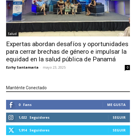
Salud
Expertas abordan desafíos y oportunidades
para cerrar brechas de género e impulsar la
equidad en la salud pública de Panamá
Ezrhy Santamaría
-
mayo 23, 2025
0
Manténte Conectado
0
Fans
ME GUSTA
1,022
Seguidores
SEGUIR
1,914
Seguidores
SEGUIR