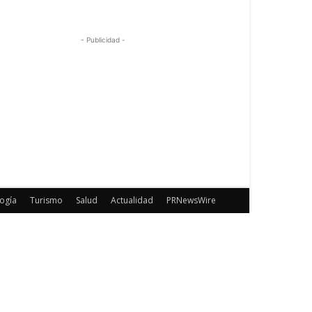
- Publicidad -
ogía
Turismo
Salud
Actualidad
PRNewsWire