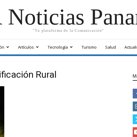
 Noticias Pan
"Tu plataforma de la Comunicación"
ón
Artículos
Tecnología
Turismo
Salud
Actual
ificación Rural
M