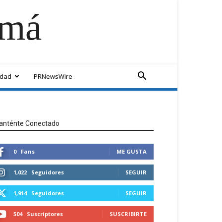
amá
idad
PRNewsWire
anténte Conectado
0
Fans
ME GUSTA
1,022
Seguidores
SEGUIR
1,914
Seguidores
SEGUIR
504
Suscriptores
SUSCRIBIRTE