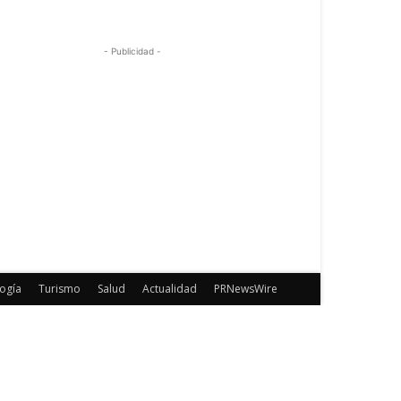
- Publicidad -
ogía
Turismo
Salud
Actualidad
PRNewsWire