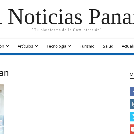
 Noticias Pan
"Tu plataforma de la Comunicación"
ón
Artículos
Tecnología
Turismo
Salud
Actual
man
M