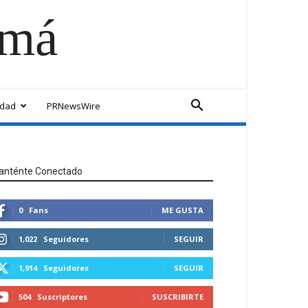
amá
idad
PRNewsWire
anténte Conectado
0
Fans
ME GUSTA
1,022
Seguidores
SEGUIR
1,914
Seguidores
SEGUIR
504
Suscriptores
SUSCRIBIRTE