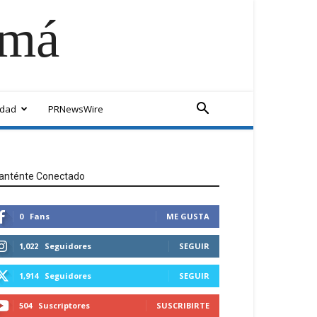
amá
idad
PRNewsWire
anténte Conectado
0
Fans
ME GUSTA
1,022
Seguidores
SEGUIR
1,914
Seguidores
SEGUIR
504
Suscriptores
SUSCRIBIRTE