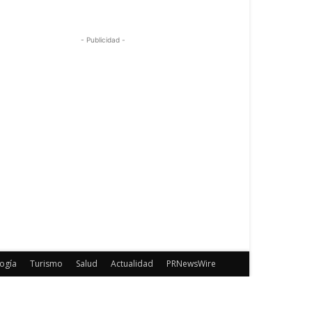
- Publicidad -
ogía
Turismo
Salud
Actualidad
PRNewsWire