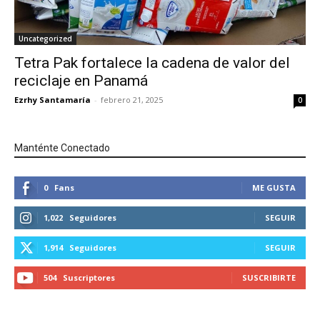
Uncategorized
Tetra Pak fortalece la cadena de valor del
reciclaje en Panamá
Ezrhy Santamaría
-
febrero 21, 2025
0
Manténte Conectado
0
Fans
ME GUSTA
1,022
Seguidores
SEGUIR
1,914
Seguidores
SEGUIR
504
Suscriptores
SUSCRIBIRTE