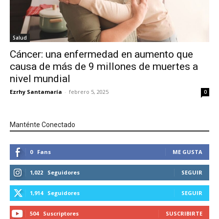
Salud
Cáncer: una enfermedad en aumento que
causa de más de 9 millones de muertes a
nivel mundial
Ezrhy Santamaría
-
febrero 5, 2025
0
Manténte Conectado
0
Fans
ME GUSTA
1,022
Seguidores
SEGUIR
1,914
Seguidores
SEGUIR
504
Suscriptores
SUSCRIBIRTE