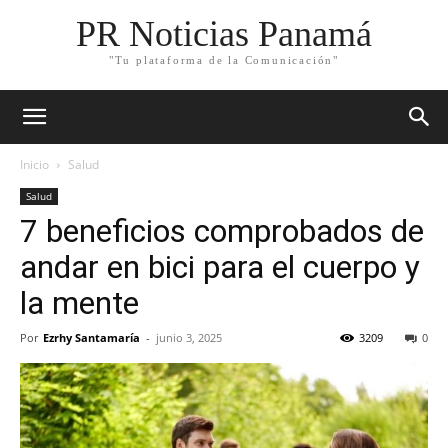
PR Noticias Panamá
"Tu plataforma de la Comunicación"
Inicio
Salud
Salud
7 beneficios comprobados de
andar en bici para el cuerpo y
la mente
Por
Ezrhy Santamaría
-
junio 3, 2025
3209
0