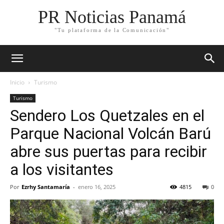
PR Noticias Panamá
"Tu plataforma de la Comunicación"
Inicio
Turismo
Turismo
Sendero Los Quetzales en el
Parque Nacional Volcán Barú
abre sus puertas para recibir
a los visitantes
Por
Ezrhy Santamaría
-
enero 16, 2025
4815
0