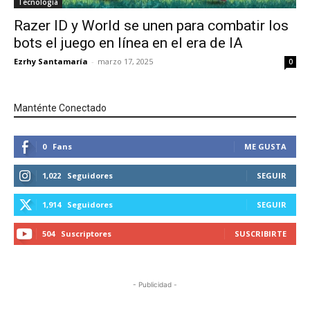
Tecnología
Razer ID y World se unen para combatir los
bots el juego en línea en el era de IA
Ezrhy Santamaría
-
marzo 17, 2025
0
Manténte Conectado
0
Fans
ME GUSTA
1,022
Seguidores
SEGUIR
1,914
Seguidores
SEGUIR
504
Suscriptores
SUSCRIBIRTE
- Publicidad -