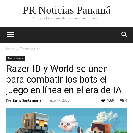
PR Noticias Panamá
"Tu plataforma de la Comunicación"
Inicio
Tecnología
Tecnología
Razer ID y World se unen
para combatir los bots el
juego en línea en el era de IA
Por
Ezrhy Santamaría
-
marzo 17, 2025
4060
0