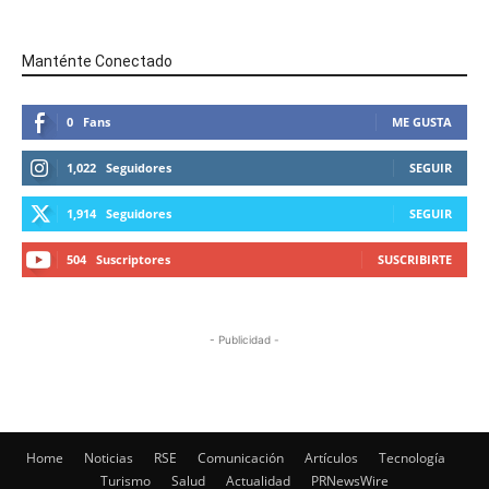
Manténte Conectado
0
Fans
ME GUSTA
1,022
Seguidores
SEGUIR
1,914
Seguidores
SEGUIR
504
Suscriptores
SUSCRIBIRTE
- Publicidad -
Home
Noticias
RSE
Comunicación
Artículos
Tecnología
Turismo
Salud
Actualidad
PRNewsWire